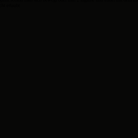
ht erlaubt